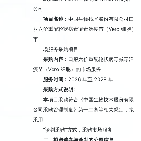
公司
项目名称：
中国生物技术股份有限公司口
服六价重配轮状病毒减毒活疫苗（Vero 细胞）
市
场服务采购项目
采购内容：
口服六价重配轮状病毒减毒活
疫苗（Vero 细胞）的市场服务
服务时间：
2026 年至 2028 年
采购方式说明:
本项目采购符合《中国生物技术股份有限
公司采购管理制度》第十二条等相关规定，拟
采用
"谈判采购"方式，采购市场服务
二、拟邀请参与谈判的公司信息