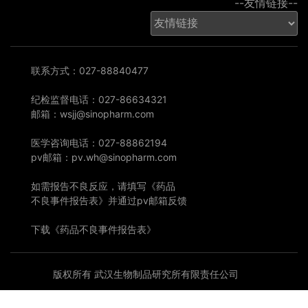
--友情链接--
联系方式：027-88840477
纪检监督电话：027-86634321
邮箱：wsjj@sinopharm.com
医学咨询电话：027-88862194
pv邮箱：pv.wh@sinopharm.com
如需报告不良反应，请填写《药品
不良事件报告表》并通过pv邮箱反馈
下载《药品不良事件报告表》
版权所有 武汉生物制品研究所有限责任公司