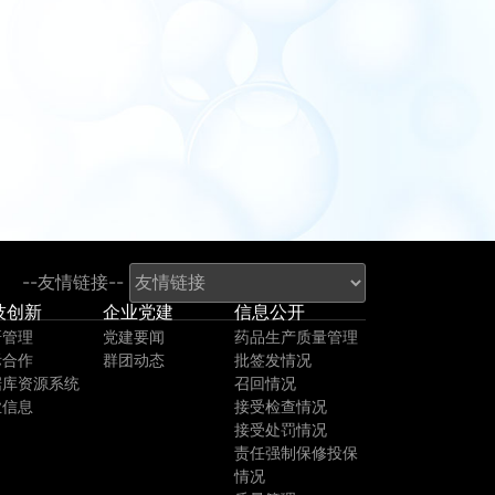
--友情链接--
技创新
企业党建
信息公开
研管理
党建要闻
药品生产质量管理
际合作
群团动态
批签发情况
据库资源系统
召回情况
业信息
接受检查情况
接受处罚情况
责任强制保修投保
情况