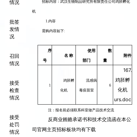
情况
招标内容：武汉生物制品研究所有限责任公司鸡胚孵化
机
批签
1.
内容
发情
需购内容如下:
况
序
使用
数
召回
名 称
附件
号
部门
量
情况
167.
鸡胚孵
鸡胚孵
流感病
接受
1
6
化机
检查
化机
毒疫苗室
情况
urs.doc
注：报名前必须联系科室做产品技术交流
接受
反商业贿赂承诺书和技术交流函在本公
处罚
司官网主页招标板块均有下载
情况