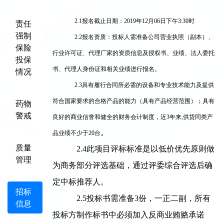
2.1
报名截止日期：2019年12月06日下午3:30时
责任
强制
2.2
报名资质：投标人需准备公司营业执照（副本）、
保险
行业许可证、代理厂家的资质信息及授权书、业绩、法人委托
投保
书、代理人身份证和相关业绩进行报名。
情况
2.3
具有履行合同所必需的设备和专业技术能力及提供
符合国家要求的合格产品的能力（具有产品经营范围）；具有
药物
警戒
良好的商业信誉和健全的财务会计制度，近3年来,供货同类产
。
品业绩不少于20台
质量
2.4
此项目评标标准是以低价优先原则做
管理
为商务部分评选基础，通过评委综合评选后确
定中标推荐人。
招标
2.5
投标书需准备3份，一正二副，所有
信息
投标方制作标书中必须加入反商业贿赂承诺