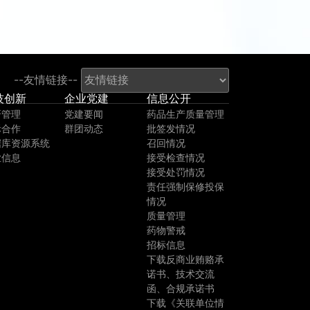
--友情链接--
技创新
企业党建
信息公开
研管理
党建要闻
药品生产质量管理
际合作
群团动态
批签发情况
据库资源系统
召回情况
业信息
接受检查情况
接受处罚情况
责任强制保修投保
情况
质量管理
药物警戒
招标信息
下载反商业贿赂承
诺书、技术交流
函、合规承诺书
下载《关联单位情