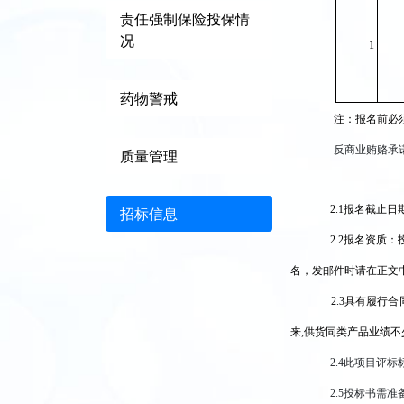
责任强制保险投保情
况
1
药物警戒
注：报名前必
反商业贿赂承
质量管理
2.1
报名截止日期：
招标信息
2.2
报名资质：
名，发邮件时请在正文
2.3
具有履行合
来,供货同类产品业绩不
2.4
此项目评标
2.5
投标书需准