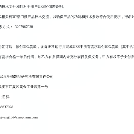
的技术文件和针对于用户URS的偏差说明。
和相关科室/部门做产品技术交流，以确保产品的功能和技术参数符合使用要求，报名
式：13297967038
签订后，预付30%货款，设备正常运行并完成URS中所有需求后付60%货款（其中含
所有需求合格一年后付清，如乙方在质保期内未充分履行质保义务，甲方有权不予支付
武汉生物制品研究所有限责任公司
武汉市江夏区黄金工业园路一号
汪 洋
637028
gyang16@sinopharm.com