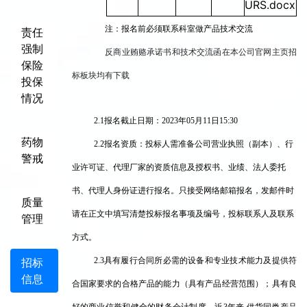
URS.docx
注：报名前必须联系科室做产品技术交流
责任
强制
反商业贿赂承诺书和技术交流函在本公司官网主页招
保险
标板块均有下载
投保
情况
2.1
报名截止日期：2023年05月11日15:30
药物
2.2
报名资质：投标人需准备公司营业执照（副本）、行
警戒
业许可证、代理厂家的资质信息及授权书、业绩、法人委托
书、代理人身份证进行报名。只接受网络邮箱报名，发邮件时
质量
请在正文中填写清楚投标报名事项及编号，投标联系人及联系
管理
方式。
招标
2.3
具有履行合同所必需的设备和专业技术能力及提供符
信息
合国家要求的合格产品的能力（具有产品经营范围）；具有良
好的商业信誉和健全的财务会计制度，近3年来,供货同类产品