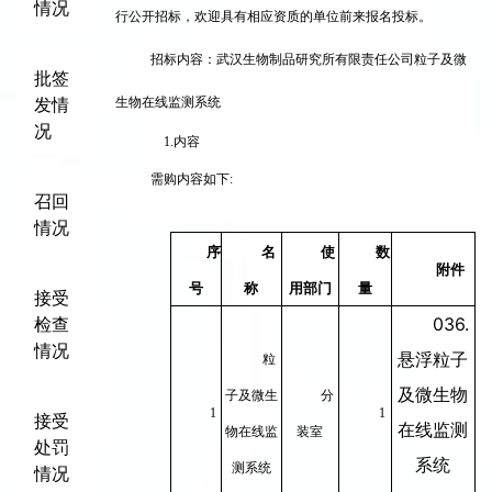
情况
行公开招标，欢迎具有相应资质的单位前来报名投标。
招标内容：武汉生物制品研究所有限责任公司粒子及微
批签
发情
生物在线监测系统
况
1.
内容
需购内容如下:
召回
情况
序
名
使
数
附件
号
称
用部门
量
接受
检查
036.
情况
悬浮粒子
粒
及微生物
子及微生
分
1
1
接受
在线监测
物在线监
装室
处罚
系统
测系统
情况